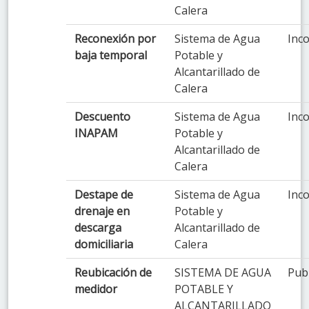
Calera
Reconexión por
Sistema de Agua
Inco
baja temporal
Potable y
Alcantarillado de
Calera
Descuento
Sistema de Agua
Inco
INAPAM
Potable y
Alcantarillado de
Calera
Destape de
Sistema de Agua
Inco
drenaje en
Potable y
descarga
Alcantarillado de
domiciliaria
Calera
Reubicación de
SISTEMA DE AGUA
Pub
medidor
POTABLE Y
ALCANTARILLADO