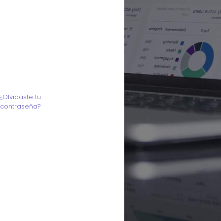
¿Olvidaste tu
contraseña?