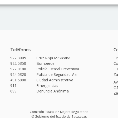
Teléfonos
Co
922 3005
Cruz Roja Mexicana
Ci
922 5350
Bomberos
Co
922 0180
Policía Estatal Preventiva
C.
924 5320
Policía de Seguridad Vial
Za
491 5000
Ciudad Administrativa
Av
911
Emergencias
C.
089
Denuncia Anónima
Za
Comisión Estatal de Mejora Regulatoria
© Gobierno del Estado de Zacatecas