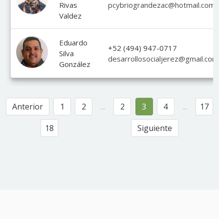
Rivas
pcybriograndezac@hotmail.com
Valdez
Eduardo
+52 (494) 947-0717
Silva
desarrollosocialjerez@gmail.com
González
Anterior
1
2
...
2
3
4
...
17
18
Siguiente