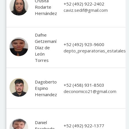
Crusita
+52 (492) 922-2402
Rodarte
caviz.sedif@gmail.com
Hernández
Dafne
Getzemaní
+52 (492) 923-9600
Díaz de
depto_preparatorias_estatales
León
Torres
Dagoberto
+52 (458) 931-8503
Espino
deconomico21@gmail.com
Hernandez
Daniel
+52 (492) 922-1377
Escobedo