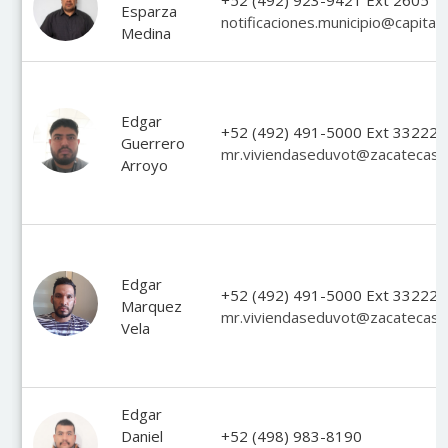
+52 (492) 923-9421 Ext 2605
Esparza
notificaciones.municipio@capita
Medina
Edgar
+52 (492) 491-5000 Ext 33222
Guerrero
mr.viviendaseduvot@zacatecas.
Arroyo
Edgar
+52 (492) 491-5000 Ext 33222
Marquez
mr.viviendaseduvot@zacatecas.
Vela
Edgar
Daniel
+52 (498) 983-8190