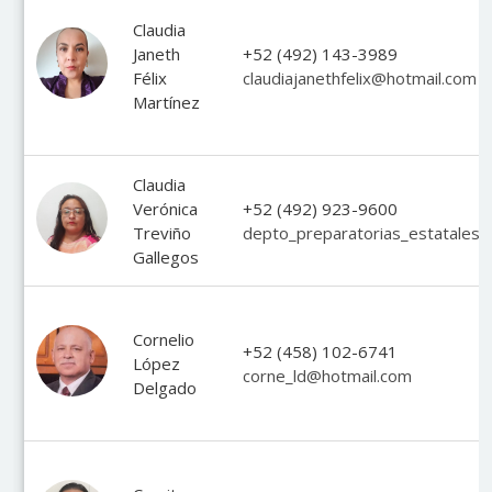
Claudia
Janeth
+52 (492) 143-3989
Félix
claudiajanethfelix@hotmail.com
Martínez
Claudia
Verónica
+52 (492) 923-9600
Treviño
depto_preparatorias_estatales
Gallegos
Cornelio
+52 (458) 102-6741
López
corne_ld@hotmail.com
Delgado