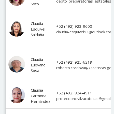
depto_preparatorias_estatales
Soto
Claudia
+52 (492) 923-9600
Esquivel
claudia-esquivel93@outlook.com
Saldaña
Claudia
+52 (492) 925-6219
Luevano
roberto.cordova@zacatecas.gob
Sosa
Claudia
+52 (492) 924-4911
Carmona
proteccioncivilzacatecas@gmail.
Hernández