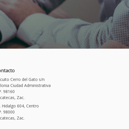
ntacto
rcuito Cerro del Gato s/n
lonia Ciudad Administrativa
P. 98160
catecas, Zac.
. Hidalgo 604, Centro
P. 98000
catecas, Zac.