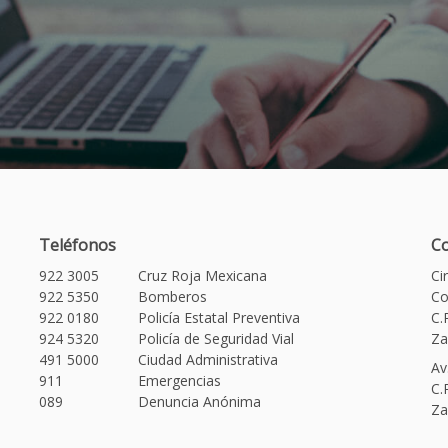
Teléfonos
Co
922 3005
Cruz Roja Mexicana
Ci
922 5350
Bomberos
Co
922 0180
Policía Estatal Preventiva
C.
924 5320
Policía de Seguridad Vial
Za
491 5000
Ciudad Administrativa
Av
911
Emergencias
C.
089
Denuncia Anónima
Za