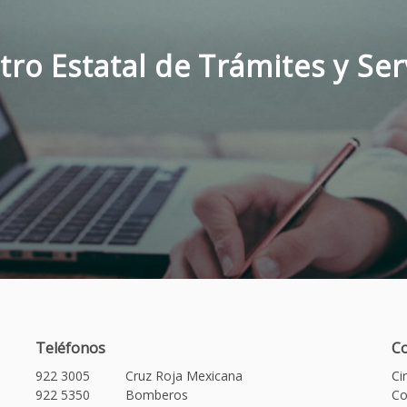
tro Estatal de Trámites y Ser
Teléfonos
Co
922 3005
Cruz Roja Mexicana
Ci
922 5350
Bomberos
Co