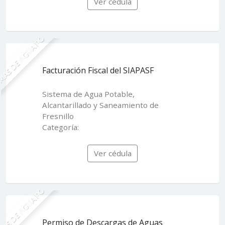
Ver cédula
MAS DE AGUA POTABLE
Facturación Fiscal del SIAPASF
Sistema de Agua Potable,
Alcantarillado y Saneamiento de
Fresnillo
Categoría:
Ver cédula
MAS DE AGUA POTABLE
Permiso de Descargas de Aguas