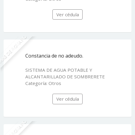
Ver cédula
MAS DE AGUA POTABLE
Constancia de no adeudo.
SISTEMA DE AGUA POTABLE Y
ALCANTARILLADO DE SOMBRERETE
Categoría: Otros
Ver cédula
MAS DE AGUA POTABLE