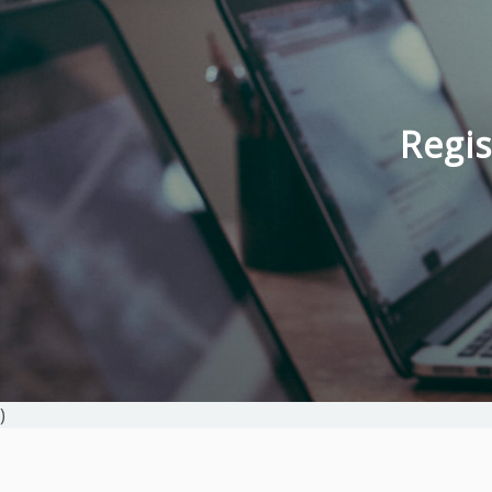
Regis
)