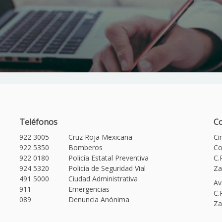
Teléfonos
Co
922 3005
Cruz Roja Mexicana
Ci
922 5350
Bomberos
Co
922 0180
Policía Estatal Preventiva
C.
924 5320
Policía de Seguridad Vial
Za
491 5000
Ciudad Administrativa
Av
911
Emergencias
C.
089
Denuncia Anónima
Za