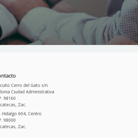
ntacto
rcuito Cerro del Gato s/n
lonia Ciudad Administrativa
P. 98160
catecas, Zac.
. Hidalgo 604, Centro
P. 98000
catecas, Zac.