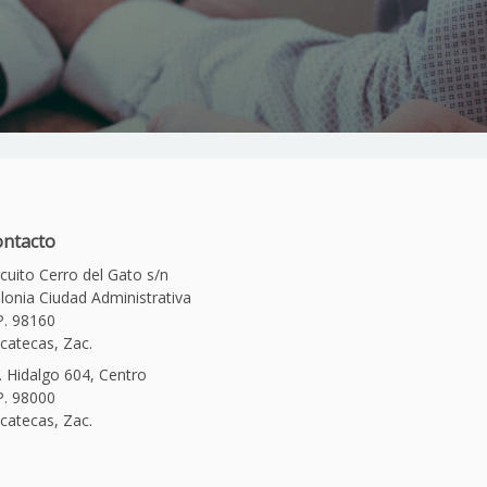
ntacto
rcuito Cerro del Gato s/n
lonia Ciudad Administrativa
P. 98160
catecas, Zac.
. Hidalgo 604, Centro
P. 98000
catecas, Zac.