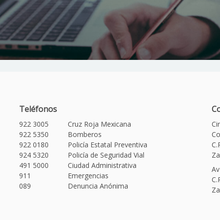
Teléfonos
Co
922 3005
Cruz Roja Mexicana
Ci
922 5350
Bomberos
Co
922 0180
Policía Estatal Preventiva
C.
924 5320
Policía de Seguridad Vial
Za
491 5000
Ciudad Administrativa
Av
911
Emergencias
C.
089
Denuncia Anónima
Za